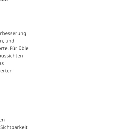
erbesserung
en, und
rte. Für üble
aussichten
as
ierten
ten
Sichtbarkeit