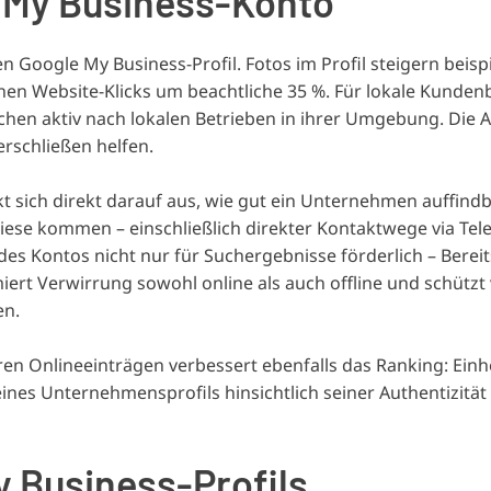
le My Business-Konto
Google My Business-Profil. Fotos im Profil steigern beispi
 Website-Klicks um beachtliche 35 %. Für lokale Kundenb
uchen aktiv nach lokalen Betrieben in ihrer Umgebung. Die 
rschließen helfen.
 sich direkt darauf aus, wie gut ein Unternehmen auffindba
 diese kommen – einschließlich direkter Kontaktwege via T
es Kontos nicht nur für Suchergebnisse förderlich – Bereit
rt Verwirrung sowohl online als auch offline und schützt
en.
n Onlineeinträgen verbessert ebenfalls das Ranking: Einhe
nes Unternehmensprofils hinsichtlich seiner Authentizität
y Business-Profils