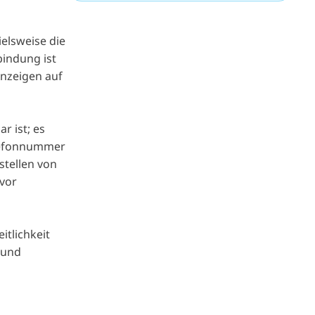
elsweise die
indung ist
Anzeigen auf
r ist; es
elefonnummer
stellen von
 vor
itlichkeit
 und