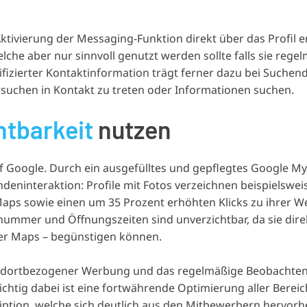
ktivierung der Messaging-Funktion direkt über das Profil e
lche aber nur sinnvoll genutzt werden sollte falls sie rege
fizierter Kontaktinformation trägt ferner dazu bei Suchen
rsuchen in Kontakt zu treten oder Informationen suchen.
htbarkeit
nutzen
f Google. Durch ein ausgefülltes und gepflegtes Google My
undeninteraktion: Profile mit Fotos verzeichnen beispielswei
s sowie einen um 35 Prozent erhöhten Klicks zu ihrer We
nummer und Öffnungszeiten sind unverzichtbar, da sie dire
er Maps – begünstigen können.
andortbezogener Werbung und das regelmäßige Beobachte
chtig dabei ist eine fortwährende Optimierung aller Bereic
iption, welche sich deutlich aus den Mitbewerbern hervorh