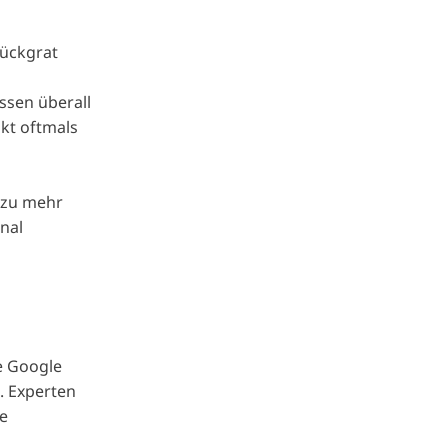
Rückgrat
ssen überall
kt oftmals
l zu mehr
nal
ie Google
. Experten
ie