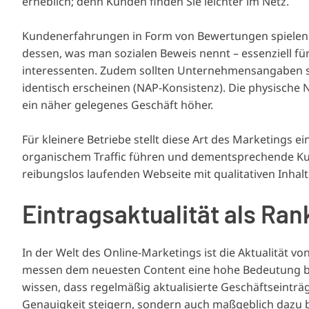
erheblich; denn Kunden finden Sie leichter im Netz.
Kundenerfahrungen in Form von Bewertungen spielen be
dessen, was man sozialen Beweis nennt – essenziell f
interessenten. Zudem sollten Unternehmensangaben s
identisch erscheinen (NAP-Konsistenz). Die physische
ein näher gelegenes Geschäft höher.
Für kleinere Betriebe stellt diese Art des Marketings 
organischem Traffic führen und dementsprechende Kund
reibungslos laufenden Webseite mit qualitativen Inhal
Eintragsaktualität als Ra
In der Welt des Online-Marketings ist die Aktualität v
messen dem neuesten Content eine hohe Bedeutung bei,
wissen, dass regelmäßig aktualisierte Geschäftseinträ
Genauigkeit steigern, sondern auch maßgeblich dazu b