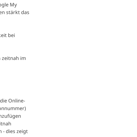
ogle My
en stärkt das
eit bei
 zeitnah im
die Online-
efonnummer)
inzufügen
itnah
- dies zeigt