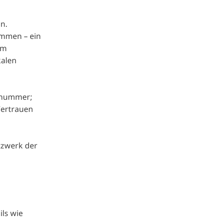
n.
ommen – ein
um
kalen
onnummer;
Vertrauen
tzwerk der
ils wie