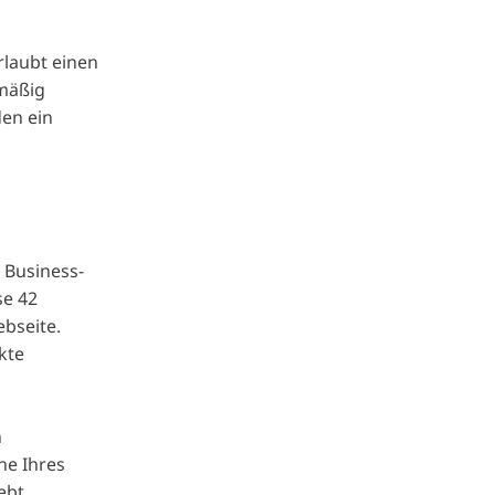
rlaubt einen
lmäßig
den ein
 Business-
se 42
bseite.
kte
n
he Ihres
ebt.