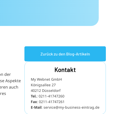
Zurück zu den Blog-Artikeln
Kontakt
on der
My Webnet GmbH
rse Aspekte
Königsallee 27
eren auch
40212 Düsseldorf
hres
Tel.
:
0211-41747260
Fax
: 0211-41747261
E-Mail
:
service@my-business-eintrag.de